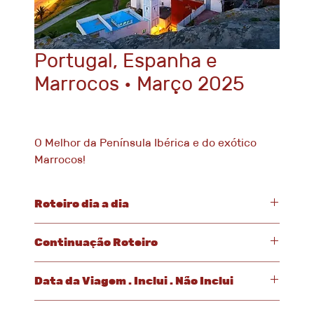
Portugal, Espanha e
Marrocos • Março 2025
O Melhor da Península Ibérica e do exótico
Marrocos!
Roteiro dia a dia
1° dia – São Paulo
Continuação Roteiro
Apresentação no aeroporto para embarque em voo
10° dia – Sevilha – Tarifa Tanger
com conexão e com destino a Portugal. Noite a bordo.
Data da Viagem . Inclui . Não Inclui
Café da manhã. Traslado até Tarifa para atravessar em
Data da Viagem: 22 de março de 2025 – 17 dias
barco o Estreito de Gibraltar, com destino ao