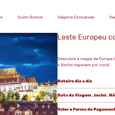
e
Quem Somos
Viagens Exclusivas
Vi
Leste Europeu c
Descubra a magia da Europa C
e Berlim esperam por você!
Roteiro dia a dia
1° dia – São Paulo
Data da Viagem . Inclui . Nã
Apresentação no aeroporto para e
Data da Viagem: 04 de junho de 20
Noite a bordo.
Valor e Forma de Pagamen