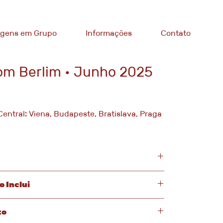
agens em Grupo
Informações
Contato
om Berlim • Junho 2025
entral: Viena, Budapeste, Bratislava, Praga
o Inclui
mbarque em voo com conexão e destino a Áustria.
25 – 13 dias
to